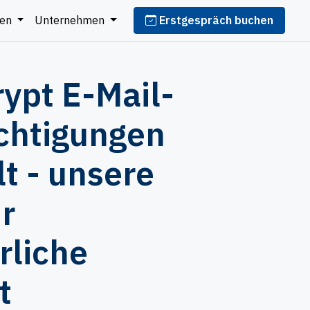
cen
Unternehmen
Erstgespräch buchen
rypt E-Mail-
chtigungen
lt - unsere
r
rliche
t