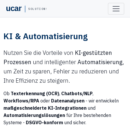
ucar
SOLUTIONS
KI & Automatisierung
Nutzen Sie die Vorteile von
KI-gestützten
Prozessen
und intelligenter
Automatisierung
,
um Zeit zu sparen, Fehler zu reduzieren und
Ihre Effizienz zu steigern.
Ob
Texterkennung (OCR)
,
Chatbots/NLP
,
Workflows/RPA
oder
Datenanalysen
- wir entwickeln
maßgeschneiderte KI-Integrationen
und
Automatisierungslösungen
für Ihre bestehenden
Systeme -
DSGVO-konform
und sicher.