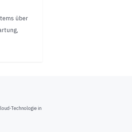
stems über
artung,
loud-Technologie in