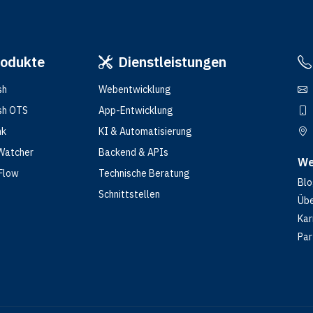
rodukte
Dienstleistungen
sh
Webentwicklung
sh OTS
App-Entwicklung
nk
KI & Automatisierung
Watcher
Backend & APIs
We
Flow
Technische Beratung
Bl
Schnittstellen
Übe
Kar
Par