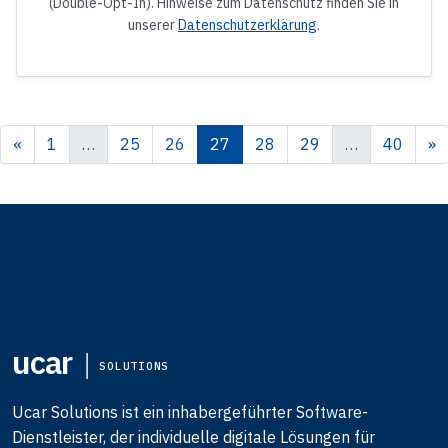
(Double-Opt-In). Hinweise zum Datenschutz finden Sie in
unserer
Datenschutzerklärung
.
«
1
…
25
26
27
28
29
…
40
»
ucar
SOLUTIONS
Ucar Solutions ist ein inhabergeführter Software-
Dienstleister, der individuelle digitale Lösungen für