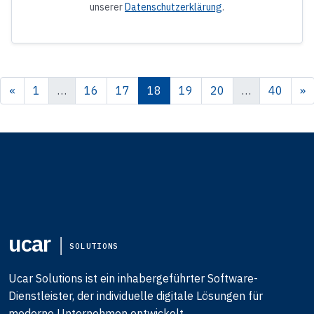
unserer
Datenschutzerklärung
.
«
1
…
16
17
18
19
20
…
40
»
ucar
SOLUTIONS
Ucar Solutions ist ein inhabergeführter Software-
Dienstleister, der individuelle digitale Lösungen für
moderne Unternehmen entwickelt.